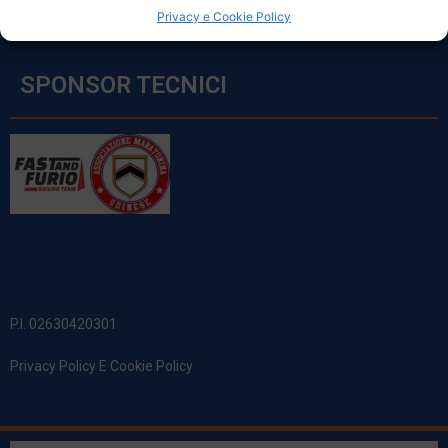
Privacy e Cookie Policy
SPONSOR TECNICI
P.I. 02630420301
Privacy Policy E Cookie Policy