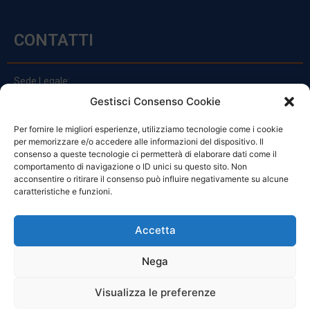
CONTATTI
Sede Legale:
Via Principe Di Udine 144
Gestisci Consenso Cookie
33030 Campoformido (Ud)
Per fornire le migliori esperienze, utilizziamo tecnologie come i cookie
clienti@officinefvg.it
per memorizzare e/o accedere alle informazioni del dispositivo. Il
info@officinefvg.it
consenso a queste tecnologie ci permetterà di elaborare dati come il
posta@officinefvgpec.It
comportamento di navigazione o ID unici su questo sito. Non
acconsentire o ritirare il consenso può influire negativamente su alcune
caratteristiche e funzioni.
ORARI
Accetta
Nega
Da Lunedi A Venerdì
8:00 – 12:00 / 13:30 – 17:30
Visualizza le preferenze
Sabato: 8:00 – 12:00
Domenica: Chiuso