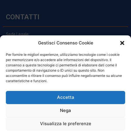
CONTATTI
Sede Legale:
Via Principe Di Udine 144
Gestisci Consenso Cookie
33030 Campoformido (Ud)
Per fornire le migliori esperienze, utilizziamo tecnologie come i cookie
clienti@officinefvg.it
per memorizzare e/o accedere alle informazioni del dispositivo. Il
info@officinefvg.it
consenso a queste tecnologie ci permetterà di elaborare dati come il
posta@officinefvgpec.It
comportamento di navigazione o ID unici su questo sito. Non
acconsentire o ritirare il consenso può influire negativamente su alcune
caratteristiche e funzioni.
ORARI
Accetta
Nega
Da Lunedi A Venerdì
8:00 – 12:00 / 13:30 – 17:30
Visualizza le preferenze
Sabato: 8:00 – 12:00
Domenica: Chiuso