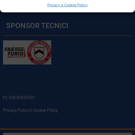
Privacy e Cookie Policy
SPONSOR TECNICI
P.I. 02630420301
Privacy Policy E Cookie Policy