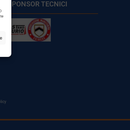
SPONSOR TECNICI
ID
nte
ze
licy