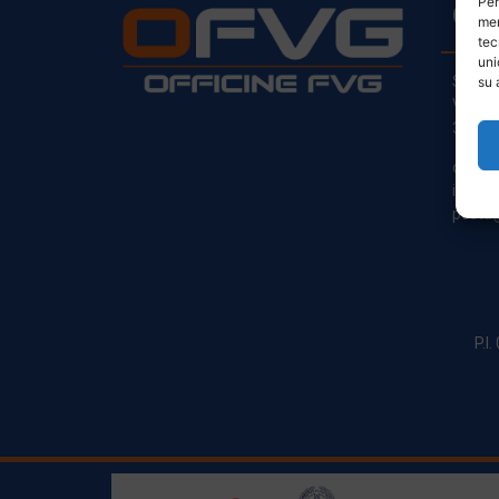
Per
CO
mem
tec
uni
Sede L
su 
Via Pr
33030
clienti
info@o
posta@
P.I