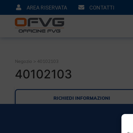
AREA RISERVATA
CONTATTI
Negozio > 40102103
40102103
RICHIEDI INFORMAZIONI