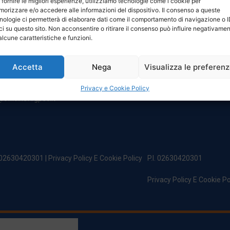
 fornire le migliori esperienze, utilizziamo tecnologie come i cookie per
NTATTI
ORARI
orizzare e/o accedere alle informazioni del dispositivo. Il consenso a queste
nologie ci permetterà di elaborare dati come il comportamento di navigazione o 
ci su questo sito. Non acconsentire o ritirare il consenso può influire negativame
egale:
Da Lunedi A Venerdì
alcune caratteristiche e funzioni.
incipe Di Udine 144
8:00 – 12:00 / 13:30 – 17:30
 Campoformido (Ud)
Sabato: 8:00 – 12:00
Accetta
Nega
Visualizza le preferen
Domenica: Chiuso
@officinefvg.it
fficinefvg.it
Privacy e Cookie Policy
officinefvgpec.It
. 02630420301 |
Privacy Policy E Cookie Policy
P.I. 02630420301
Privacy Policy E Cookie Po