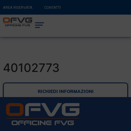
AREA RISERVATA
CONTATTI
RITORNA AL SITO PRINCIPALE
0
CARRELLO
40102773
RICHIEDI INFORMAZIONI