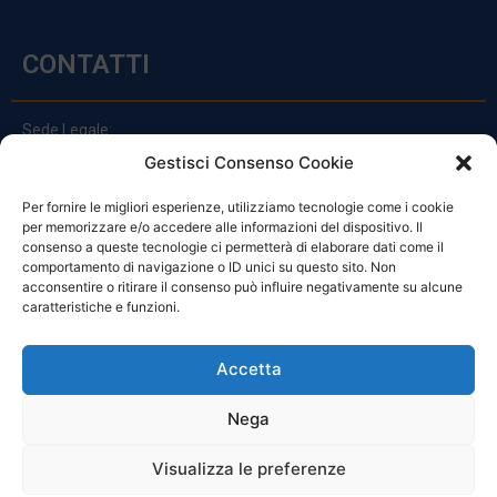
CONTATTI
Sede Legale:
Via Principe Di Udine 144
Gestisci Consenso Cookie
33030 Campoformido (Ud)
Per fornire le migliori esperienze, utilizziamo tecnologie come i cookie
clienti@officinefvg.it
per memorizzare e/o accedere alle informazioni del dispositivo. Il
info@officinefvg.it
consenso a queste tecnologie ci permetterà di elaborare dati come il
posta@officinefvgpec.It
comportamento di navigazione o ID unici su questo sito. Non
acconsentire o ritirare il consenso può influire negativamente su alcune
caratteristiche e funzioni.
ORARI
Accetta
Nega
Da Lunedi A Venerdì
8:00 – 12:00 / 13:30 – 17:30
Visualizza le preferenze
Sabato: 8:00 – 12:00
Domenica: Chiuso