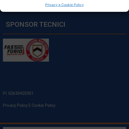
Privacy e Cookie Policy
SPONSOR TECNICI
P.I. 02630420301
Privacy Policy E Cookie Policy