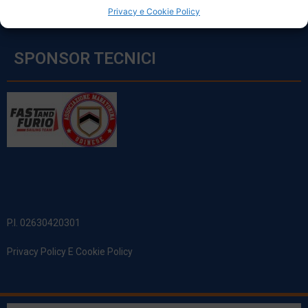
Privacy e Cookie Policy
SPONSOR TECNICI
P.I. 02630420301
Privacy Policy E Cookie Policy