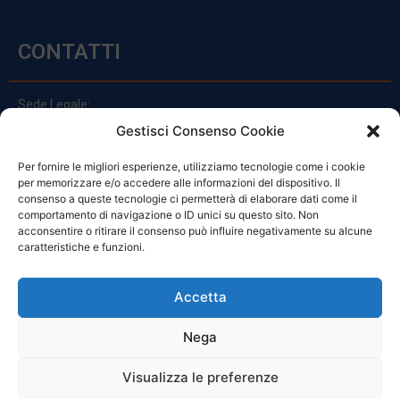
CONTATTI
Sede Legale:
Via Principe Di Udine 144
Gestisci Consenso Cookie
33030 Campoformido (Ud)
Per fornire le migliori esperienze, utilizziamo tecnologie come i cookie
clienti@officinefvg.it
per memorizzare e/o accedere alle informazioni del dispositivo. Il
info@officinefvg.it
consenso a queste tecnologie ci permetterà di elaborare dati come il
posta@officinefvgpec.It
comportamento di navigazione o ID unici su questo sito. Non
acconsentire o ritirare il consenso può influire negativamente su alcune
caratteristiche e funzioni.
ORARI
Accetta
Nega
Da Lunedi A Venerdì
8:00 – 12:00 / 13:30 – 17:30
Visualizza le preferenze
Sabato: 8:00 – 12:00
Domenica: Chiuso