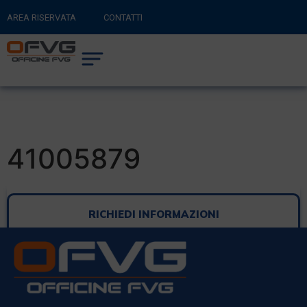
AREA RISERVATA
CONTATTI
RITORNA AL SITO PRINCIPALE
0
CARRELLO
41005879
RICHIEDI INFORMAZIONI