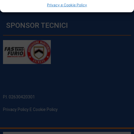
Privacy e Cookie Policy
SPONSOR TECNICI
P.I. 02630420301
Privacy Policy E Cookie Policy