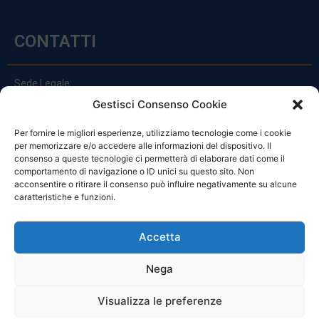
CONTATTI
Sede Legale:
Via Principe Di Udine 144
Gestisci Consenso Cookie
33030 Campoformido (Ud)
Per fornire le migliori esperienze, utilizziamo tecnologie come i cookie
clienti@officinefvg.it
per memorizzare e/o accedere alle informazioni del dispositivo. Il
info@officinefvg.it
consenso a queste tecnologie ci permetterà di elaborare dati come il
posta@officinefvgpec.It
comportamento di navigazione o ID unici su questo sito. Non
acconsentire o ritirare il consenso può influire negativamente su alcune
caratteristiche e funzioni.
ORARI
Accetta
Nega
Da Lunedi A Venerdì
8:00 – 12:00 / 13:30 – 17:30
Visualizza le preferenze
Sabato: 8:00 – 12:00
Domenica: Chiuso