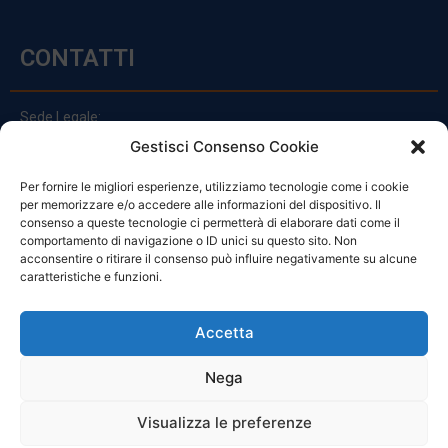
CONTATTI
Sede Legale:
Via Principe Di Udine 144
Gestisci Consenso Cookie
33030 Campoformido (Ud)
Per fornire le migliori esperienze, utilizziamo tecnologie come i cookie
clienti@officinefvg.it
per memorizzare e/o accedere alle informazioni del dispositivo. Il
info@officinefvg.it
consenso a queste tecnologie ci permetterà di elaborare dati come il
posta@officinefvgpec.It
comportamento di navigazione o ID unici su questo sito. Non
acconsentire o ritirare il consenso può influire negativamente su alcune
caratteristiche e funzioni.
ORARI
Accetta
Nega
Da Lunedi A Venerdì
8:00 – 12:00 / 13:30 – 17:30
Visualizza le preferenze
Sabato: 8:00 – 12:00
Domenica: Chiuso