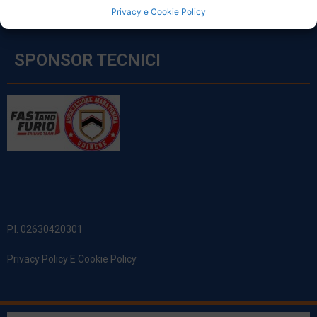
Privacy e Cookie Policy
SPONSOR TECNICI
P.I. 02630420301
Privacy Policy E Cookie Policy