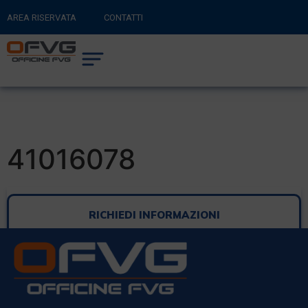
AREA RISERVATA
CONTATTI
RITORNA AL SITO PRINCIPALE
0
CARRELLO
41016078
RICHIEDI INFORMAZIONI