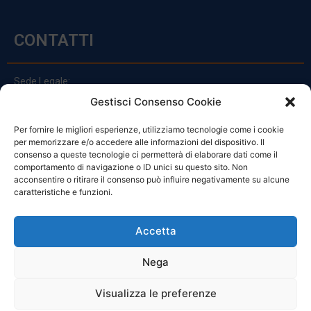
CONTATTI
Sede Legale:
Via Principe Di Udine 144
Gestisci Consenso Cookie
33030 Campoformido (Ud)
Per fornire le migliori esperienze, utilizziamo tecnologie come i cookie
clienti@officinefvg.it
per memorizzare e/o accedere alle informazioni del dispositivo. Il
info@officinefvg.it
consenso a queste tecnologie ci permetterà di elaborare dati come il
posta@officinefvgpec.It
comportamento di navigazione o ID unici su questo sito. Non
acconsentire o ritirare il consenso può influire negativamente su alcune
caratteristiche e funzioni.
ORARI
Accetta
Nega
Da Lunedi A Venerdì
8:00 – 12:00 / 13:30 – 17:30
Visualizza le preferenze
Sabato: 8:00 – 12:00
Domenica: Chiuso