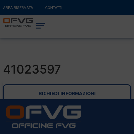
AREA RISERVATA
CONTATTI
RITORNA AL SITO PRINCIPALE
0
CARRELLO
41023597
RICHIEDI INFORMAZIONI