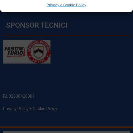
Privacy e Cookie Policy
SPONSOR TECNICI
P.I. 02630420301
Privacy Policy E Cookie Policy