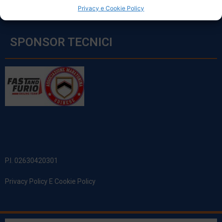
Privacy e Cookie Policy
SPONSOR TECNICI
P.I. 02630420301
Privacy Policy E Cookie Policy