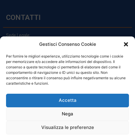
CONTATTI
Sede Legale:
Via Principe Di Udine 144
Gestisci Consenso Cookie
33030 Campoformido (Ud)
Per fornire le migliori esperienze, utilizziamo tecnologie come i cookie
clienti@officinefvg.it
per memorizzare e/o accedere alle informazioni del dispositivo. Il
info@officinefvg.it
consenso a queste tecnologie ci permetterà di elaborare dati come il
posta@officinefvgpec.It
comportamento di navigazione o ID unici su questo sito. Non
acconsentire o ritirare il consenso può influire negativamente su alcune
caratteristiche e funzioni.
ORARI
Accetta
Nega
Da Lunedi A Venerdì
8:00 – 12:00 / 13:30 – 17:30
Visualizza le preferenze
Sabato: 8:00 – 12:00
Domenica: Chiuso