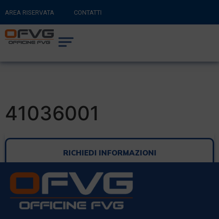
AREA RISERVATA
CONTATTI
RITORNA AL SITO PRINCIPALE
0
CARRELLO
41036001
RICHIEDI INFORMAZIONI