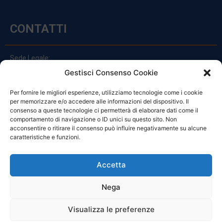
CONTATTI
Sede Legale:
Via Principe Di Udine 144
Gestisci Consenso Cookie
33030 Campoformido (Ud)
Per fornire le migliori esperienze, utilizziamo tecnologie come i cookie
clienti@officinefvg.it
per memorizzare e/o accedere alle informazioni del dispositivo. Il
info@officinefvg.it
consenso a queste tecnologie ci permetterà di elaborare dati come il
posta@officinefvgpec.It
comportamento di navigazione o ID unici su questo sito. Non
acconsentire o ritirare il consenso può influire negativamente su alcune
caratteristiche e funzioni.
ORARI
Accetta
Nega
Da Lunedi A Venerdì
8:00 – 12:00 / 13:30 – 17:30
Visualizza le preferenze
Sabato: 8:00 – 12:00
Domenica: Chiuso