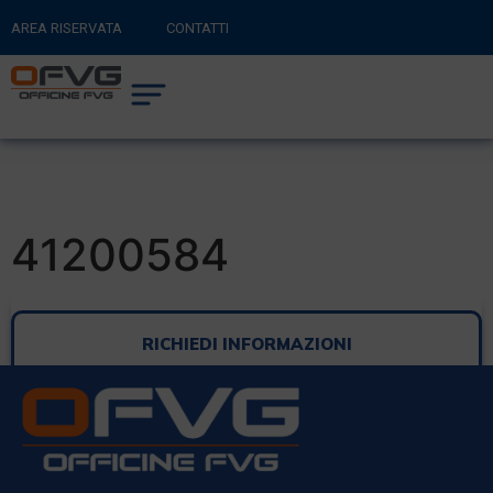
AREA RISERVATA
CONTATTI
RITORNA AL SITO PRINCIPALE
0
CARRELLO
41200584
RICHIEDI INFORMAZIONI