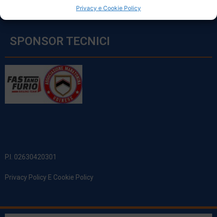
Privacy e Cookie Policy
SPONSOR TECNICI
P.I. 02630420301
Privacy Policy E Cookie Policy