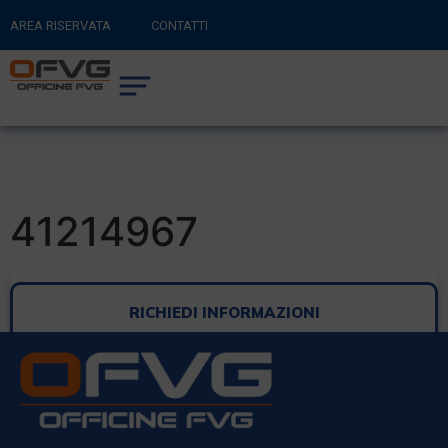
AREA RISERVATA
CONTATTI
RITORNA AL SITO PRINCIPALE
0
CARRELLO
41214967
RICHIEDI INFORMAZIONI