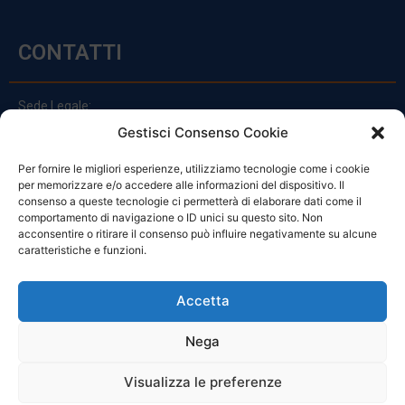
CONTATTI
Sede Legale:
Via Principe Di Udine 144
Gestisci Consenso Cookie
33030 Campoformido (Ud)
Per fornire le migliori esperienze, utilizziamo tecnologie come i cookie
clienti@officinefvg.it
per memorizzare e/o accedere alle informazioni del dispositivo. Il
info@officinefvg.it
consenso a queste tecnologie ci permetterà di elaborare dati come il
posta@officinefvgpec.It
comportamento di navigazione o ID unici su questo sito. Non
acconsentire o ritirare il consenso può influire negativamente su alcune
caratteristiche e funzioni.
ORARI
Accetta
Nega
Da Lunedi A Venerdì
8:00 – 12:00 / 13:30 – 17:30
Visualizza le preferenze
Sabato: 8:00 – 12:00
Domenica: Chiuso