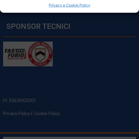
Privacy e Cookie Policy
SPONSOR TECNICI
P.I. 02630420301
Privacy Policy E Cookie Policy