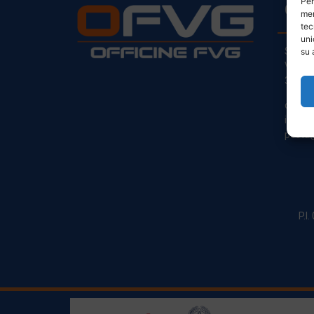
Per
CO
mem
tec
uni
Sede L
su 
Via Pr
33030
clienti
info@o
posta@
P.I