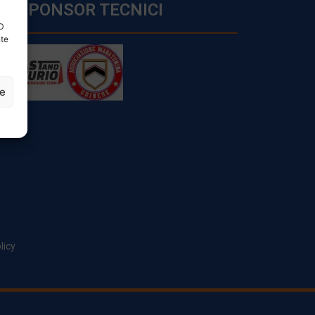
SPONSOR TECNICI
ID
nte
ze
licy