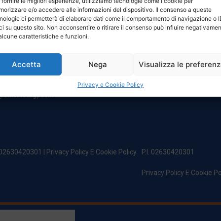
 fornire le migliori esperienze, utilizziamo tecnologie come i cookie per
NTATTI
ORARI
orizzare e/o accedere alle informazioni del dispositivo. Il consenso a queste
nologie ci permetterà di elaborare dati come il comportamento di navigazione o 
ci su questo sito. Non acconsentire o ritirare il consenso può influire negativame
egale:
Da Lunedi A Venerdì
alcune caratteristiche e funzioni.
incipe Di Udine 144
8:00 – 12:00 / 13:30 – 17:30
 Campoformido (Ud)
Sabato: 8:00 – 12:00
Accetta
Nega
Visualizza le preferen
Domenica: Chiuso
@officinefvg.it
fficinefvg.it
Privacy e Cookie Policy
officinefvgpec.It
. 02630420301 |
Privacy Policy E Cookie Policy
P.I. 02630420301
Privacy Policy E Cookie Po