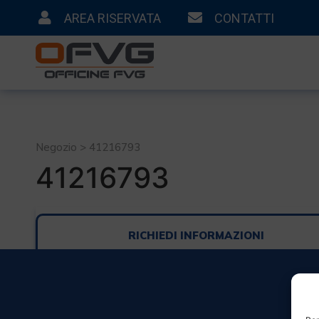
AREA RISERVATA
CONTATTI
Negozio > 41216793
41216793
RICHIEDI INFORMAZIONI