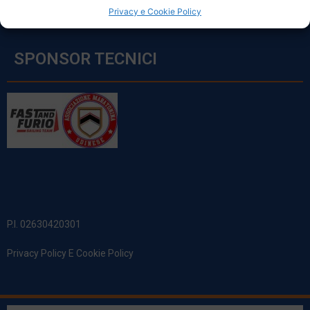
Privacy e Cookie Policy
SPONSOR TECNICI
P.I. 02630420301
Privacy Policy E Cookie Policy