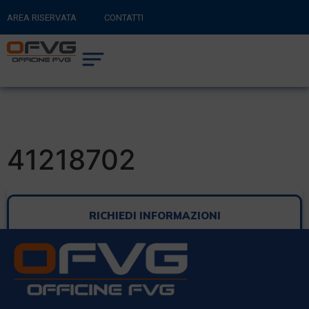
AREA RISERVATA
CONTATTI
RITORNA AL SITO PRINCIPALE
0
CARRELLO
41218702
RICHIEDI INFORMAZIONI