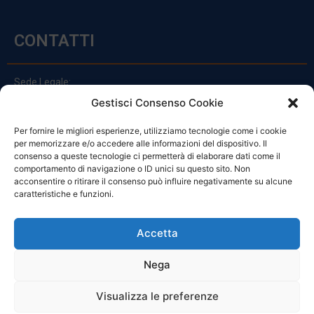
CONTATTI
Sede Legale:
Via Principe Di Udine 144
Gestisci Consenso Cookie
33030 Campoformido (Ud)
Per fornire le migliori esperienze, utilizziamo tecnologie come i cookie
clienti@officinefvg.it
per memorizzare e/o accedere alle informazioni del dispositivo. Il
info@officinefvg.it
consenso a queste tecnologie ci permetterà di elaborare dati come il
posta@officinefvgpec.It
comportamento di navigazione o ID unici su questo sito. Non
acconsentire o ritirare il consenso può influire negativamente su alcune
caratteristiche e funzioni.
ORARI
Accetta
Nega
Da Lunedi A Venerdì
8:00 – 12:00 / 13:30 – 17:30
Visualizza le preferenze
Sabato: 8:00 – 12:00
Domenica: Chiuso