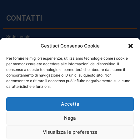
CONTATTI
Sede Legale:
Via Principe Di Udine 144
Gestisci Consenso Cookie
33030 Campoformido (Ud)
Per fornire le migliori esperienze, utilizziamo tecnologie come i cookie
clienti@officinefvg.it
per memorizzare e/o accedere alle informazioni del dispositivo. Il
info@officinefvg.it
consenso a queste tecnologie ci permetterà di elaborare dati come il
posta@officinefvgpec.It
comportamento di navigazione o ID unici su questo sito. Non
acconsentire o ritirare il consenso può influire negativamente su alcune
caratteristiche e funzioni.
ORARI
Accetta
Nega
Da Lunedi A Venerdì
8:00 – 12:00 / 13:30 – 17:30
Visualizza le preferenze
Sabato: 8:00 – 12:00
Domenica: Chiuso