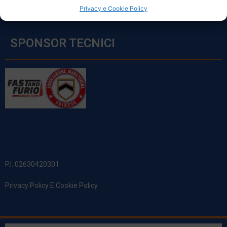
Privacy e Cookie Policy
SPONSOR TECNICI
P.I. 02630420301
Privacy Policy E Cookie Policy