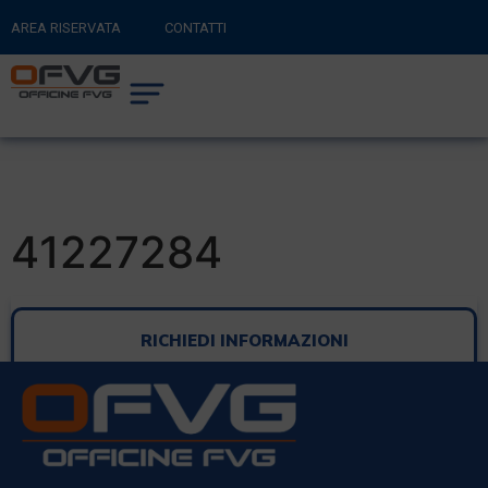
AREA RISERVATA
CONTATTI
RITORNA AL SITO PRINCIPALE
0
CARRELLO
41227284
RICHIEDI INFORMAZIONI