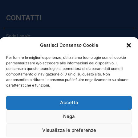
CONTATTI
Sede Legale:
Via Principe Di Udine 144
Gestisci Consenso Cookie
33030 Campoformido (Ud)
Per fornire le migliori esperienze, utilizziamo tecnologie come i cookie
clienti@officinefvg.it
per memorizzare e/o accedere alle informazioni del dispositivo. Il
info@officinefvg.it
consenso a queste tecnologie ci permetterà di elaborare dati come il
posta@officinefvgpec.It
comportamento di navigazione o ID unici su questo sito. Non
acconsentire o ritirare il consenso può influire negativamente su alcune
caratteristiche e funzioni.
ORARI
Accetta
Nega
Da Lunedi A Venerdì
8:00 – 12:00 / 13:30 – 17:30
Visualizza le preferenze
Sabato: 8:00 – 12:00
Domenica: Chiuso