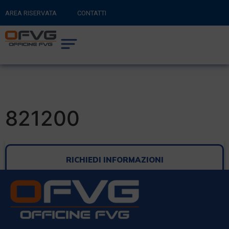
AREA RISERVATA
CONTATTI
RITORNA AL SITO PRINCIPALE
0
CARRELLO
821200
RICHIEDI INFORMAZIONI