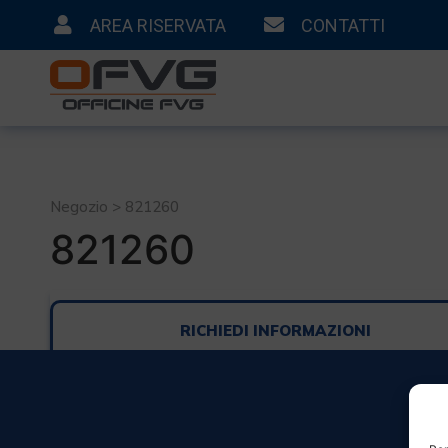
AREA RISERVATA
CONTATTI
Negozio > 821260
821260
RICHIEDI INFORMAZIONI