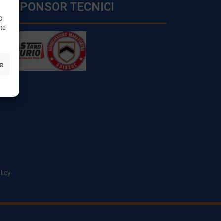
SPONSOR TECNICI
ID
nte
ze
licy