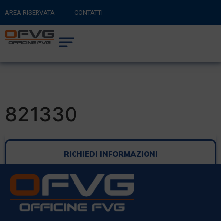
AREA RISERVATA
CONTATTI
RITORNA AL SITO PRINCIPALE
0
CARRELLO
821330
RICHIEDI INFORMAZIONI