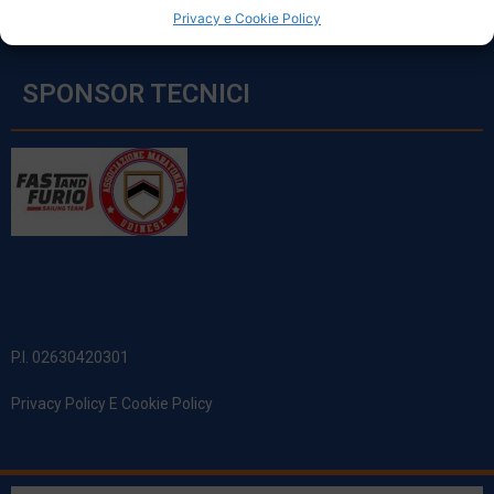
Privacy e Cookie Policy
SPONSOR TECNICI
P.I. 02630420301
Privacy Policy E Cookie Policy