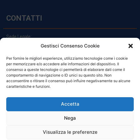
CONTATTI
Sede Legale:
Via Principe Di Udine 144
Gestisci Consenso Cookie
33030 Campoformido (Ud)
Per fornire le migliori esperienze, utilizziamo tecnologie come i cookie
clienti@officinefvg.it
per memorizzare e/o accedere alle informazioni del dispositivo. Il
info@officinefvg.it
consenso a queste tecnologie ci permetterà di elaborare dati come il
posta@officinefvgpec.It
comportamento di navigazione o ID unici su questo sito. Non
acconsentire o ritirare il consenso può influire negativamente su alcune
caratteristiche e funzioni.
ORARI
Accetta
Nega
Da Lunedi A Venerdì
8:00 – 12:00 / 13:30 – 17:30
Visualizza le preferenze
Sabato: 8:00 – 12:00
Domenica: Chiuso