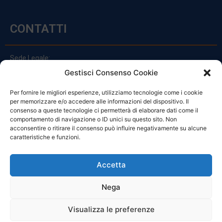
CONTATTI
Sede Legale:
Via Principe Di Udine 144
Gestisci Consenso Cookie
33030 Campoformido (Ud)
Per fornire le migliori esperienze, utilizziamo tecnologie come i cookie
clienti@officinefvg.it
per memorizzare e/o accedere alle informazioni del dispositivo. Il
info@officinefvg.it
consenso a queste tecnologie ci permetterà di elaborare dati come il
posta@officinefvgpec.It
comportamento di navigazione o ID unici su questo sito. Non
acconsentire o ritirare il consenso può influire negativamente su alcune
caratteristiche e funzioni.
ORARI
Accetta
Nega
Da Lunedi A Venerdì
8:00 – 12:00 / 13:30 – 17:30
Visualizza le preferenze
Sabato: 8:00 – 12:00
Domenica: Chiuso