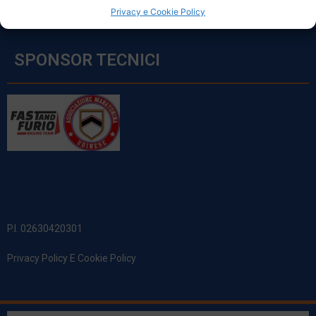
Privacy e Cookie Policy
SPONSOR TECNICI
P.I. 02630420301
Privacy Policy E Cookie Policy