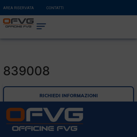
AREA RISERVATA
CONTATTI
RITORNA AL SITO PRINCIPALE
0
CARRELLO
839008
RICHIEDI INFORMAZIONI