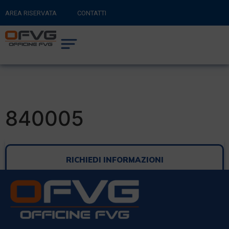
AREA RISERVATA
CONTATTI
RITORNA AL SITO PRINCIPALE
0
CARRELLO
840005
RICHIEDI INFORMAZIONI