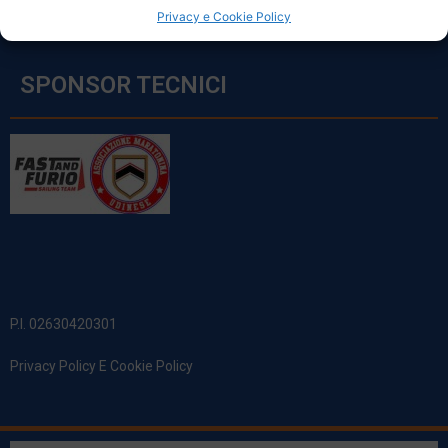
Privacy e Cookie Policy
SPONSOR TECNICI
P.I. 02630420301
Privacy Policy E Cookie Policy