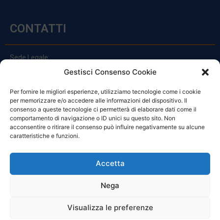
CONTATTI
Sede Legale:
Via Principe Di Udine 144
Gestisci Consenso Cookie
33030 Campoformido (Ud)
Per fornire le migliori esperienze, utilizziamo tecnologie come i cookie
clienti@officinefvg.it
per memorizzare e/o accedere alle informazioni del dispositivo. Il
info@officinefvg.it
consenso a queste tecnologie ci permetterà di elaborare dati come il
posta@officinefvgpec.It
comportamento di navigazione o ID unici su questo sito. Non
acconsentire o ritirare il consenso può influire negativamente su alcune
caratteristiche e funzioni.
ORARI
Accetta
Nega
Da Lunedi A Venerdì
8:00 – 12:00 / 13:30 – 17:30
Visualizza le preferenze
Sabato: 8:00 – 12:00
Domenica: Chiuso