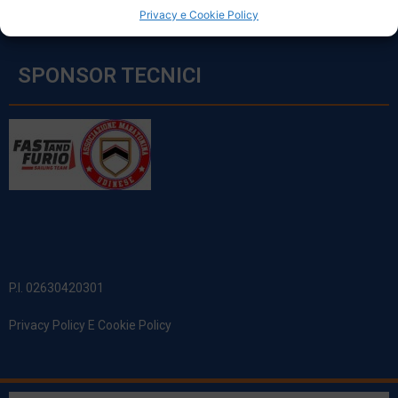
Privacy e Cookie Policy
SPONSOR TECNICI
P.I. 02630420301
Privacy Policy E Cookie Policy