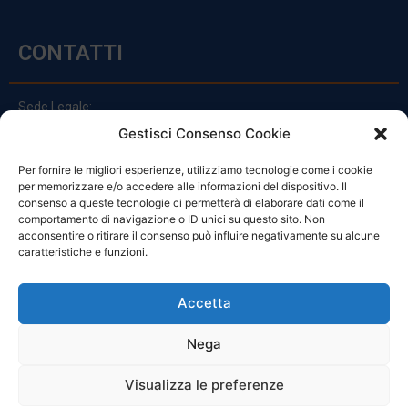
CONTATTI
Sede Legale:
Via Principe Di Udine 144
Gestisci Consenso Cookie
33030 Campoformido (Ud)
Per fornire le migliori esperienze, utilizziamo tecnologie come i cookie
clienti@officinefvg.it
per memorizzare e/o accedere alle informazioni del dispositivo. Il
info@officinefvg.it
consenso a queste tecnologie ci permetterà di elaborare dati come il
posta@officinefvgpec.It
comportamento di navigazione o ID unici su questo sito. Non
acconsentire o ritirare il consenso può influire negativamente su alcune
caratteristiche e funzioni.
ORARI
Accetta
Nega
Da Lunedi A Venerdì
8:00 – 12:00 / 13:30 – 17:30
Visualizza le preferenze
Sabato: 8:00 – 12:00
Domenica: Chiuso