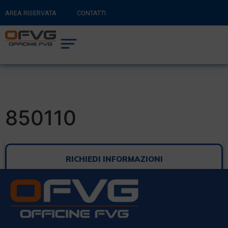
AREA RISERVATA
CONTATTI
RITORNA AL SITO PRINCIPALE
0
CARRELLO
850110
RICHIEDI INFORMAZIONI