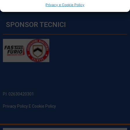
Privacy e Cookie Policy
SPONSOR TECNICI
P.I. 02630420301
Privacy Policy E Cookie Policy