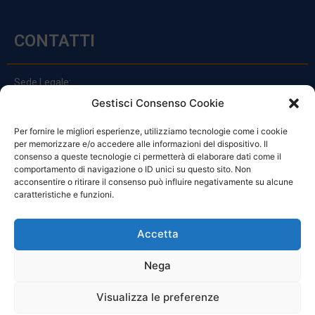
CONTATTI
Sede Legale:
Via Principe Di Udine 144
Gestisci Consenso Cookie
33030 Campoformido (Ud)
Per fornire le migliori esperienze, utilizziamo tecnologie come i cookie
clienti@officinefvg.it
per memorizzare e/o accedere alle informazioni del dispositivo. Il
info@officinefvg.it
consenso a queste tecnologie ci permetterà di elaborare dati come il
posta@officinefvgpec.It
comportamento di navigazione o ID unici su questo sito. Non
acconsentire o ritirare il consenso può influire negativamente su alcune
caratteristiche e funzioni.
ORARI
Accetta
Nega
Da Lunedi A Venerdì
8:00 – 12:00 / 13:30 – 17:30
Visualizza le preferenze
Sabato: 8:00 – 12:00
Domenica: Chiuso