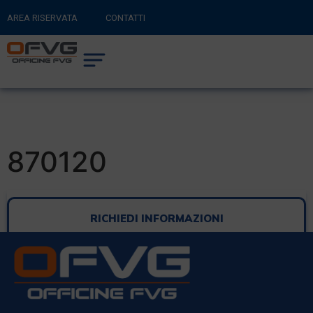
AREA RISERVATA
CONTATTI
RITORNA AL SITO PRINCIPALE
0
CARRELLO
870120
RICHIEDI INFORMAZIONI