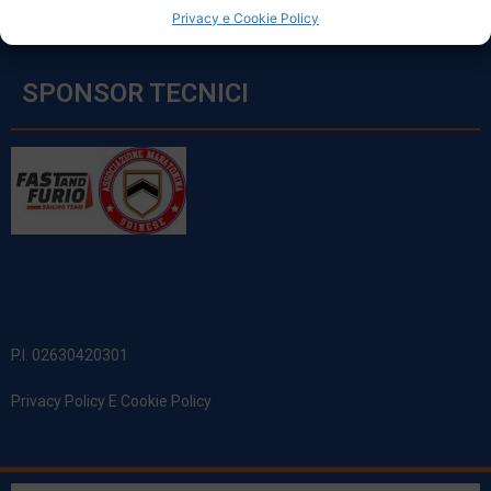
Privacy e Cookie Policy
SPONSOR TECNICI
P.I. 02630420301
Privacy Policy E Cookie Policy