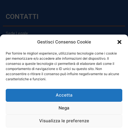
CONTATTI
Sede Legale:
Via Principe Di Udine 144
Gestisci Consenso Cookie
33030 Campoformido (Ud)
Per fornire le migliori esperienze, utilizziamo tecnologie come i cookie
clienti@officinefvg.it
per memorizzare e/o accedere alle informazioni del dispositivo. Il
info@officinefvg.it
consenso a queste tecnologie ci permetterà di elaborare dati come il
posta@officinefvgpec.It
comportamento di navigazione o ID unici su questo sito. Non
acconsentire o ritirare il consenso può influire negativamente su alcune
caratteristiche e funzioni.
ORARI
Accetta
Nega
Da Lunedi A Venerdì
8:00 – 12:00 / 13:30 – 17:30
Visualizza le preferenze
Sabato: 8:00 – 12:00
Domenica: Chiuso