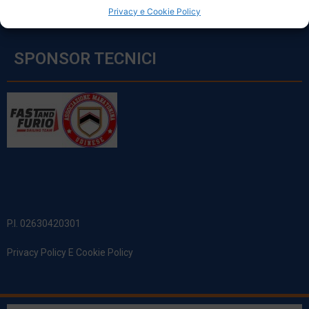
Privacy e Cookie Policy
SPONSOR TECNICI
P.I. 02630420301
Privacy Policy E Cookie Policy