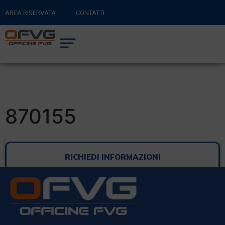
AREA RISERVATA
CONTATTI
RITORNA AL SITO PRINCIPALE
0
CARRELLO
870155
RICHIEDI INFORMAZIONI