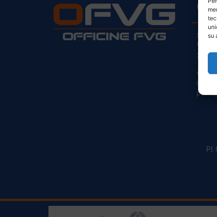
Per
CO
mem
tec
uni
Sede L
su 
Via Pr
33030
clienti
info@o
posta@
P.I