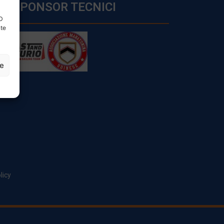
SPONSOR TECNICI
ID
nte
ze
licy