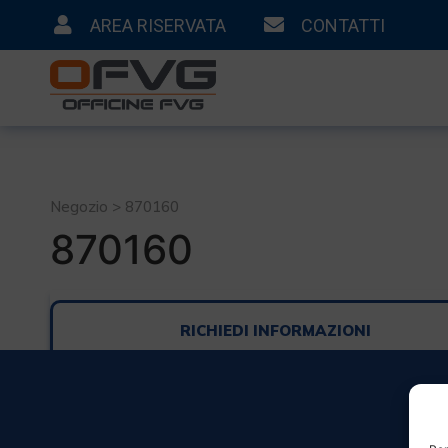
AREA RISERVATA
CONTATTI
Negozio > 870160
870160
RICHIEDI INFORMAZIONI