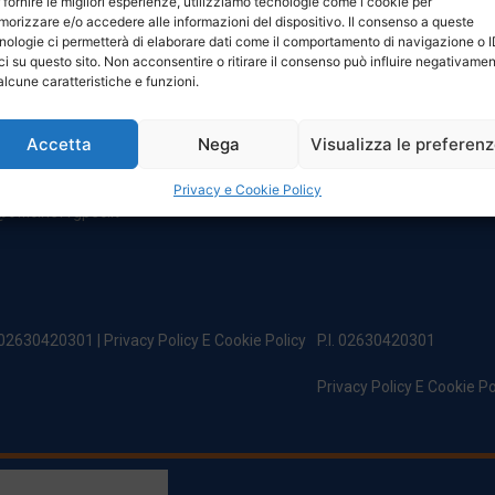
 fornire le migliori esperienze, utilizziamo tecnologie come i cookie per
NTATTI
ORARI
orizzare e/o accedere alle informazioni del dispositivo. Il consenso a queste
nologie ci permetterà di elaborare dati come il comportamento di navigazione o 
ci su questo sito. Non acconsentire o ritirare il consenso può influire negativame
egale:
Da Lunedi A Venerdì
alcune caratteristiche e funzioni.
incipe Di Udine 144
8:00 – 12:00 / 13:30 – 17:30
 Campoformido (Ud)
Sabato: 8:00 – 12:00
Accetta
Nega
Visualizza le preferen
Domenica: Chiuso
@officinefvg.it
fficinefvg.it
Privacy e Cookie Policy
officinefvgpec.It
. 02630420301 |
Privacy Policy E Cookie Policy
P.I. 02630420301
Privacy Policy E Cookie Po