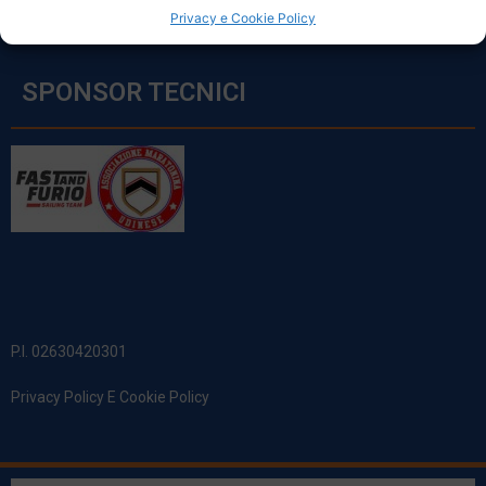
Privacy e Cookie Policy
SPONSOR TECNICI
P.I. 02630420301
Privacy Policy E Cookie Policy