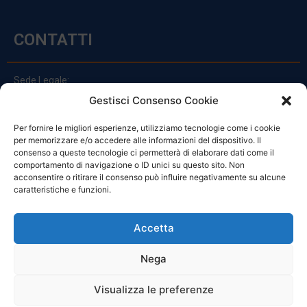
CONTATTI
Sede Legale:
Via Principe Di Udine 144
Gestisci Consenso Cookie
33030 Campoformido (Ud)
Per fornire le migliori esperienze, utilizziamo tecnologie come i cookie
clienti@officinefvg.it
per memorizzare e/o accedere alle informazioni del dispositivo. Il
info@officinefvg.it
consenso a queste tecnologie ci permetterà di elaborare dati come il
posta@officinefvgpec.It
comportamento di navigazione o ID unici su questo sito. Non
acconsentire o ritirare il consenso può influire negativamente su alcune
caratteristiche e funzioni.
ORARI
Accetta
Nega
Da Lunedi A Venerdì
8:00 – 12:00 / 13:30 – 17:30
Visualizza le preferenze
Sabato: 8:00 – 12:00
Domenica: Chiuso