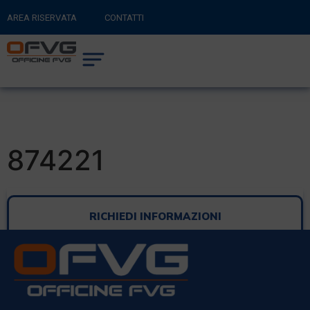
AREA RISERVATA
CONTATTI
RITORNA AL SITO PRINCIPALE
0
CARRELLO
874221
RICHIEDI INFORMAZIONI