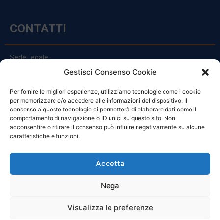
CONTATTI
Sede Legale:
Via Principe Di Udine 144
Gestisci Consenso Cookie
33030 Campoformido (Ud)
Per fornire le migliori esperienze, utilizziamo tecnologie come i cookie
clienti@officinefvg.it
per memorizzare e/o accedere alle informazioni del dispositivo. Il
info@officinefvg.it
consenso a queste tecnologie ci permetterà di elaborare dati come il
posta@officinefvgpec.It
comportamento di navigazione o ID unici su questo sito. Non
acconsentire o ritirare il consenso può influire negativamente su alcune
caratteristiche e funzioni.
ORARI
Accetta
Nega
Da Lunedi A Venerdì
8:00 – 12:00 / 13:30 – 17:30
Visualizza le preferenze
Sabato: 8:00 – 12:00
Domenica: Chiuso