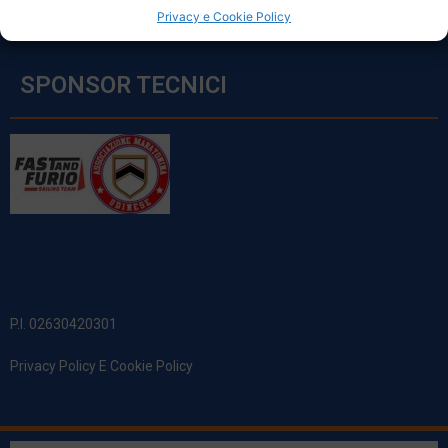
Privacy e Cookie Policy
SPONSOR TECNICI
P.I. 02630420301
Privacy Policy E Cookie Policy