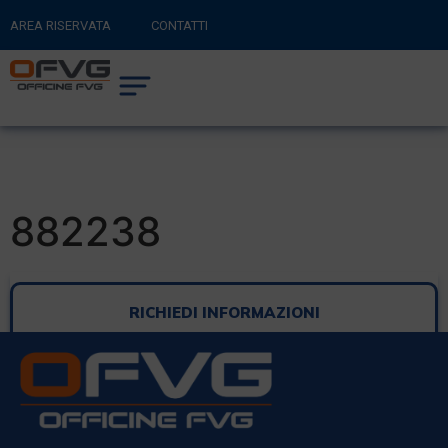
AREA RISERVATA
CONTATTI
RITORNA AL SITO PRINCIPALE
0
CARRELLO
882238
RICHIEDI INFORMAZIONI