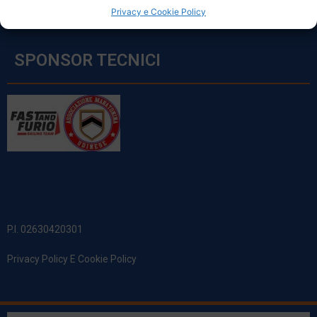
Privacy e Cookie Policy
SPONSOR TECNICI
P.I. 02630420301
Privacy Policy E Cookie Policy