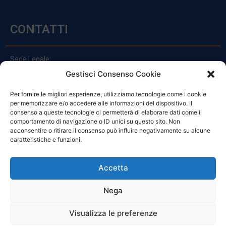
CONTATTI
Sede Legale:
Via Principe Di Udine 144
Gestisci Consenso Cookie
33030 Campoformido (Ud)
Per fornire le migliori esperienze, utilizziamo tecnologie come i cookie
clienti@officinefvg.it
per memorizzare e/o accedere alle informazioni del dispositivo. Il
info@officinefvg.it
consenso a queste tecnologie ci permetterà di elaborare dati come il
posta@officinefvgpec.It
comportamento di navigazione o ID unici su questo sito. Non
acconsentire o ritirare il consenso può influire negativamente su alcune
caratteristiche e funzioni.
ORARI
Accetta
Nega
Da Lunedi A Venerdì
8:00 – 12:00 / 13:30 – 17:30
Visualizza le preferenze
Sabato: 8:00 – 12:00
Domenica: Chiuso