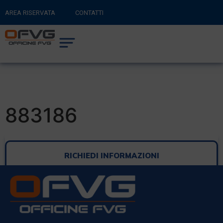
AREA RISERVATA
CONTATTI
RITORNA AL SITO PRINCIPALE
0
CARRELLO
883186
RICHIEDI INFORMAZIONI