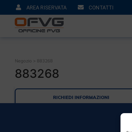
AREA RISERVATA
CONTATTI
Negozio > 883268
883268
RICHIEDI INFORMAZIONI