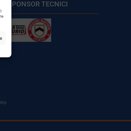
SPONSOR TECNICI
ID
nte
ze
licy