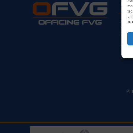
Per
CO
mem
tec
uni
Sede L
su 
Via Pr
33030
clienti
info@o
posta@
P.I