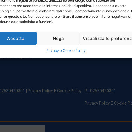
 fornire le migliori esperienze, utilizziamo tecnologie come i cookie per
NTATTI
ORARI
orizzare e/o accedere alle informazioni del dispositivo. Il consenso a queste
nologie ci permetterà di elaborare dati come il comportamento di navigazione o 
ci su questo sito. Non acconsentire o ritirare il consenso può influire negativame
egale:
Da Lunedi A Venerdì
alcune caratteristiche e funzioni.
incipe Di Udine 144
8:00 – 12:00 / 13:30 – 17:30
 Campoformido (Ud)
Sabato: 8:00 – 12:00
Accetta
Nega
Visualizza le preferen
Domenica: Chiuso
@officinefvg.it
fficinefvg.it
Privacy e Cookie Policy
officinefvgpec.It
. 02630420301 |
Privacy Policy E Cookie Policy
P.I. 02630420301
Privacy Policy E Cookie Po