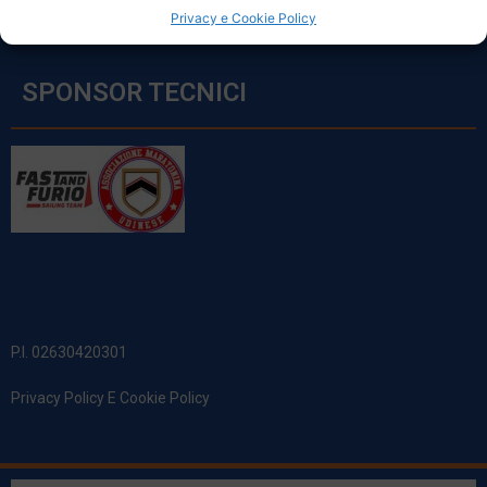
Privacy e Cookie Policy
SPONSOR TECNICI
P.I. 02630420301
Privacy Policy E Cookie Policy