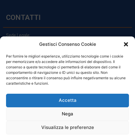
CONTATTI
Sede Legale:
Via Principe Di Udine 144
Gestisci Consenso Cookie
33030 Campoformido (Ud)
Per fornire le migliori esperienze, utilizziamo tecnologie come i cookie
clienti@officinefvg.it
per memorizzare e/o accedere alle informazioni del dispositivo. Il
info@officinefvg.it
consenso a queste tecnologie ci permetterà di elaborare dati come il
posta@officinefvgpec.It
comportamento di navigazione o ID unici su questo sito. Non
acconsentire o ritirare il consenso può influire negativamente su alcune
caratteristiche e funzioni.
ORARI
Accetta
Nega
Da Lunedi A Venerdì
8:00 – 12:00 / 13:30 – 17:30
Visualizza le preferenze
Sabato: 8:00 – 12:00
Domenica: Chiuso