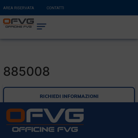
AREA RISERVATA
CONTATTI
RITORNA AL SITO PRINCIPALE
0
CARRELLO
885008
RICHIEDI INFORMAZIONI