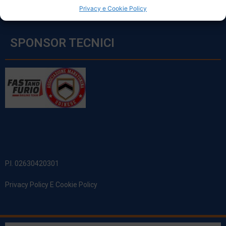
Privacy e Cookie Policy
SPONSOR TECNICI
P.I. 02630420301
Privacy Policy E Cookie Policy