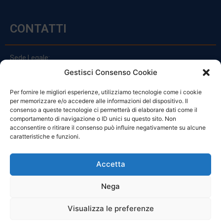
CONTATTI
Sede Legale:
Via Principe Di Udine 144
Gestisci Consenso Cookie
33030 Campoformido (Ud)
Per fornire le migliori esperienze, utilizziamo tecnologie come i cookie
clienti@officinefvg.it
per memorizzare e/o accedere alle informazioni del dispositivo. Il
info@officinefvg.it
consenso a queste tecnologie ci permetterà di elaborare dati come il
posta@officinefvgpec.It
comportamento di navigazione o ID unici su questo sito. Non
acconsentire o ritirare il consenso può influire negativamente su alcune
caratteristiche e funzioni.
ORARI
Accetta
Nega
Da Lunedi A Venerdì
8:00 – 12:00 / 13:30 – 17:30
Visualizza le preferenze
Sabato: 8:00 – 12:00
Domenica: Chiuso