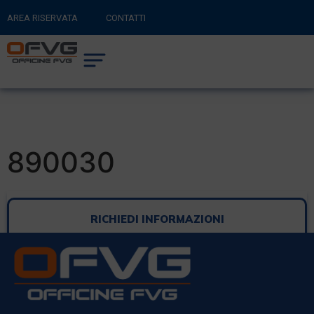
AREA RISERVATA
CONTATTI
RITORNA AL SITO PRINCIPALE
0
CARRELLO
890030
RICHIEDI INFORMAZIONI