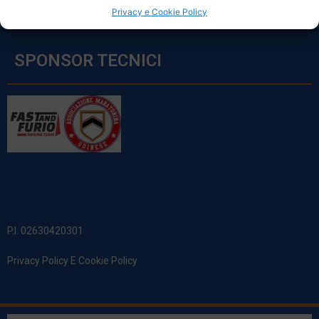
Privacy e Cookie Policy
SPONSOR TECNICI
P.I. 02630420301
Privacy Policy E Cookie Policy