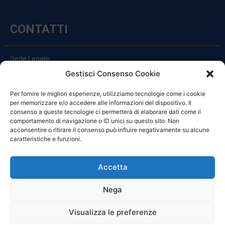
CONTATTI
Sede Legale:
Via Principe Di Udine 144
Gestisci Consenso Cookie
33030 Campoformido (Ud)
Per fornire le migliori esperienze, utilizziamo tecnologie come i cookie
clienti@officinefvg.it
per memorizzare e/o accedere alle informazioni del dispositivo. Il
info@officinefvg.it
consenso a queste tecnologie ci permetterà di elaborare dati come il
posta@officinefvgpec.It
comportamento di navigazione o ID unici su questo sito. Non
acconsentire o ritirare il consenso può influire negativamente su alcune
caratteristiche e funzioni.
ORARI
Accetta
Nega
Da Lunedi A Venerdì
8:00 – 12:00 / 13:30 – 17:30
Visualizza le preferenze
Sabato: 8:00 – 12:00
Domenica: Chiuso