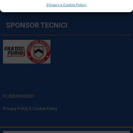
Privacy e Cookie Policy
SPONSOR TECNICI
P.I. 02630420301
Privacy Policy E Cookie Policy