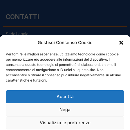
CONTATTI
Sede Legale:
Via Principe Di Udine 144
Gestisci Consenso Cookie
33030 Campoformido (Ud)
Per fornire le migliori esperienze, utilizziamo tecnologie come i cookie
clienti@officinefvg.it
per memorizzare e/o accedere alle informazioni del dispositivo. Il
info@officinefvg.it
consenso a queste tecnologie ci permetterà di elaborare dati come il
posta@officinefvgpec.It
comportamento di navigazione o ID unici su questo sito. Non
acconsentire o ritirare il consenso può influire negativamente su alcune
caratteristiche e funzioni.
ORARI
Accetta
Nega
Da Lunedi A Venerdì
8:00 – 12:00 / 13:30 – 17:30
Visualizza le preferenze
Sabato: 8:00 – 12:00
Domenica: Chiuso