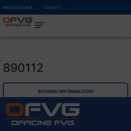
AREA RISERVATA
CONTATTI
RITORNA AL SITO PRINCIPALE
0
CARRELLO
890112
RICHIEDI INFORMAZIONI