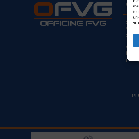
Per
CO
mem
tec
uni
Sede L
su 
Via Pr
33030
clienti
info@o
posta@
P.I