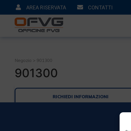
AREA RISERVATA
CONTATTI
Negozio > 901300
901300
RICHIEDI INFORMAZIONI