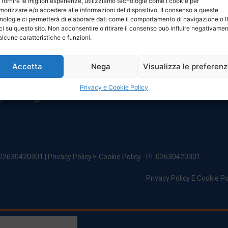
 fornire le migliori esperienze, utilizziamo tecnologie come i cookie per
NTATTI
ORARI
orizzare e/o accedere alle informazioni del dispositivo. Il consenso a queste
nologie ci permetterà di elaborare dati come il comportamento di navigazione o 
ci su questo sito. Non acconsentire o ritirare il consenso può influire negativame
egale:
Da Lunedi A Venerdì
alcune caratteristiche e funzioni.
incipe Di Udine 144
8:00 – 12:00 / 13:30 – 17:30
 Campoformido (Ud)
Sabato: 8:00 – 12:00
Accetta
Nega
Visualizza le preferen
Domenica: Chiuso
@officinefvg.it
fficinefvg.it
Privacy e Cookie Policy
officinefvgpec.It
. 02630420301 |
Privacy Policy E Cookie Policy
P.I. 02630420301
Privacy Policy E Cookie Po