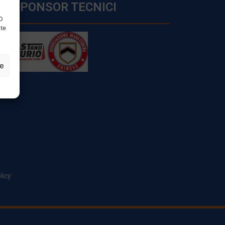
SPONSOR TECNICI
ID
nte
ze
licy