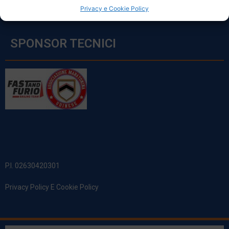
Privacy e Cookie Policy
SPONSOR TECNICI
P.I. 02630420301
Privacy Policy E Cookie Policy