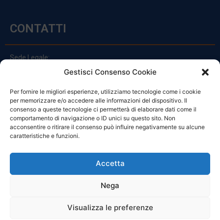
CONTATTI
Sede Legale:
Via Principe Di Udine 144
Gestisci Consenso Cookie
33030 Campoformido (Ud)
Per fornire le migliori esperienze, utilizziamo tecnologie come i cookie
clienti@officinefvg.it
per memorizzare e/o accedere alle informazioni del dispositivo. Il
info@officinefvg.it
consenso a queste tecnologie ci permetterà di elaborare dati come il
posta@officinefvgpec.It
comportamento di navigazione o ID unici su questo sito. Non
acconsentire o ritirare il consenso può influire negativamente su alcune
caratteristiche e funzioni.
ORARI
Accetta
Nega
Da Lunedi A Venerdì
8:00 – 12:00 / 13:30 – 17:30
Visualizza le preferenze
Sabato: 8:00 – 12:00
Domenica: Chiuso