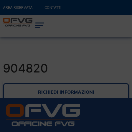
AREA RISERVATA
CONTATTI
RITORNA AL SITO PRINCIPALE
0
CARRELLO
904820
RICHIEDI INFORMAZIONI