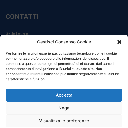
CONTATTI
Sede Legale:
Via Principe Di Udine 144
Gestisci Consenso Cookie
33030 Campoformido (Ud)
Per fornire le migliori esperienze, utilizziamo tecnologie come i cookie
clienti@officinefvg.it
per memorizzare e/o accedere alle informazioni del dispositivo. Il
info@officinefvg.it
consenso a queste tecnologie ci permetterà di elaborare dati come il
posta@officinefvgpec.It
comportamento di navigazione o ID unici su questo sito. Non
acconsentire o ritirare il consenso può influire negativamente su alcune
caratteristiche e funzioni.
ORARI
Accetta
Nega
Da Lunedi A Venerdì
8:00 – 12:00 / 13:30 – 17:30
Visualizza le preferenze
Sabato: 8:00 – 12:00
Domenica: Chiuso