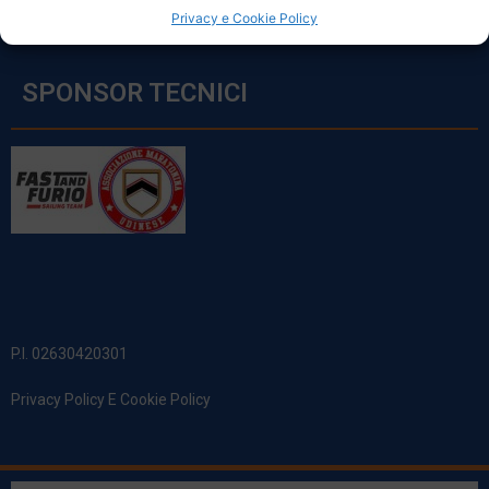
Privacy e Cookie Policy
SPONSOR TECNICI
P.I. 02630420301
Privacy Policy E Cookie Policy