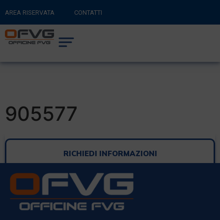
AREA RISERVATA
CONTATTI
RITORNA AL SITO PRINCIPALE
0
CARRELLO
905577
RICHIEDI INFORMAZIONI