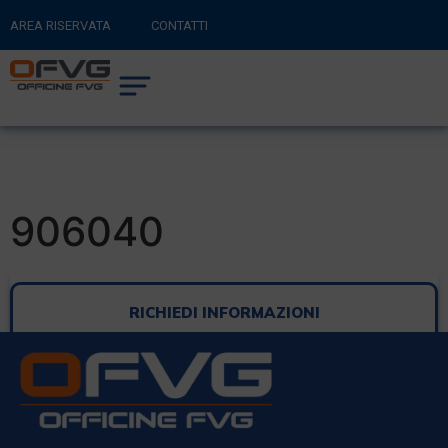
AREA RISERVATA
CONTATTI
RITORNA AL SITO PRINCIPALE
0
CARRELLO
906040
RICHIEDI INFORMAZIONI