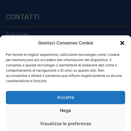
CONTATTI
Sede Legale:
Via Principe Di Udine 144
Gestisci Consenso Cookie
33030 Campoformido (Ud)
Per fornire le migliori esperienze, utilizziamo tecnologie come i cookie
clienti@officinefvg.it
per memorizzare e/o accedere alle informazioni del dispositivo. Il
info@officinefvg.it
consenso a queste tecnologie ci permetterà di elaborare dati come il
posta@officinefvgpec.It
comportamento di navigazione o ID unici su questo sito. Non
acconsentire o ritirare il consenso può influire negativamente su alcune
caratteristiche e funzioni.
ORARI
Accetta
Nega
Da Lunedi A Venerdì
8:00 – 12:00 / 13:30 – 17:30
Visualizza le preferenze
Sabato: 8:00 – 12:00
Domenica: Chiuso