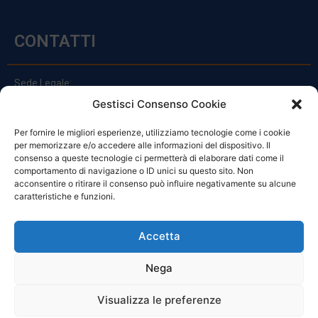
CONTATTI
Sede Legale:
Via Principe Di Udine 144
Gestisci Consenso Cookie
33030 Campoformido (Ud)
Per fornire le migliori esperienze, utilizziamo tecnologie come i cookie
clienti@officinefvg.it
per memorizzare e/o accedere alle informazioni del dispositivo. Il
info@officinefvg.it
consenso a queste tecnologie ci permetterà di elaborare dati come il
posta@officinefvgpec.It
comportamento di navigazione o ID unici su questo sito. Non
acconsentire o ritirare il consenso può influire negativamente su alcune
caratteristiche e funzioni.
ORARI
Accetta
Nega
Da Lunedi A Venerdì
8:00 – 12:00 / 13:30 – 17:30
Visualizza le preferenze
Sabato: 8:00 – 12:00
Domenica: Chiuso