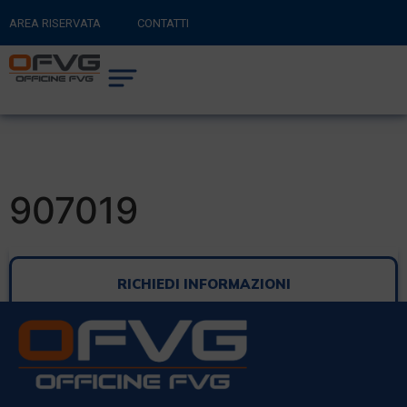
AREA RISERVATA
CONTATTI
RITORNA AL SITO PRINCIPALE
0
CARRELLO
907019
RICHIEDI INFORMAZIONI