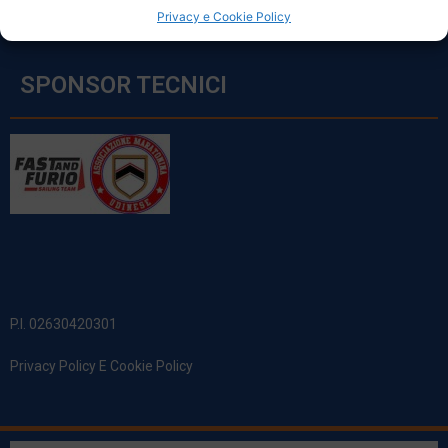
Privacy e Cookie Policy
SPONSOR TECNICI
P.I. 02630420301
Privacy Policy E Cookie Policy