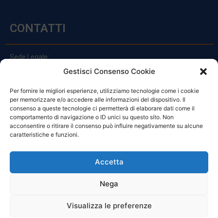
CONTATTI
Sede Legale:
Via Principe Di Udine 144
Gestisci Consenso Cookie
33030 Campoformido (Ud)
Per fornire le migliori esperienze, utilizziamo tecnologie come i cookie
clienti@officinefvg.it
per memorizzare e/o accedere alle informazioni del dispositivo. Il
info@officinefvg.it
consenso a queste tecnologie ci permetterà di elaborare dati come il
posta@officinefvgpec.It
comportamento di navigazione o ID unici su questo sito. Non
acconsentire o ritirare il consenso può influire negativamente su alcune
caratteristiche e funzioni.
ORARI
Accetta
Nega
Da Lunedi A Venerdì
8:00 – 12:00 / 13:30 – 17:30
Visualizza le preferenze
Sabato: 8:00 – 12:00
Domenica: Chiuso