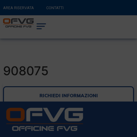
AREA RISERVATA
CONTATTI
RITORNA AL SITO PRINCIPALE
0
CARRELLO
908075
RICHIEDI INFORMAZIONI