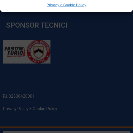
Privacy e Cookie Policy
SPONSOR TECNICI
P.I. 02630420301
Privacy Policy E Cookie Policy