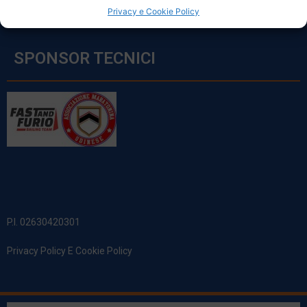
Privacy e Cookie Policy
SPONSOR TECNICI
P.I. 02630420301
Privacy Policy E Cookie Policy