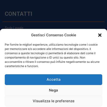
CONTATTI
Sede Legale:
Via Principe Di Udine 144
Gestisci Consenso Cookie
33030 Campoformido (Ud)
Per fornire le migliori esperienze, utilizziamo tecnologie come i cookie
clienti@officinefvg.it
per memorizzare e/o accedere alle informazioni del dispositivo. Il
info@officinefvg.it
consenso a queste tecnologie ci permetterà di elaborare dati come il
posta@officinefvgpec.It
comportamento di navigazione o ID unici su questo sito. Non
acconsentire o ritirare il consenso può influire negativamente su alcune
caratteristiche e funzioni.
ORARI
Accetta
Nega
Da Lunedi A Venerdì
8:00 – 12:00 / 13:30 – 17:30
Visualizza le preferenze
Sabato: 8:00 – 12:00
Domenica: Chiuso