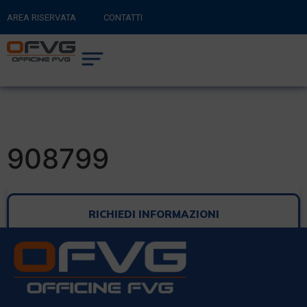
AREA RISERVATA
CONTATTI
RITORNA AL SITO PRINCIPALE
0
CARRELLO
908799
RICHIEDI INFORMAZIONI