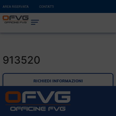
AREA RISERVATA
CONTATTI
RITORNA AL SITO PRINCIPALE
0
CARRELLO
913520
RICHIEDI INFORMAZIONI