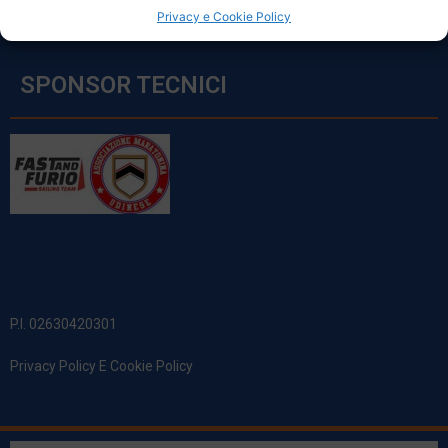
Privacy e Cookie Policy
SPONSOR TECNICI
P.I. 02630420301
Privacy Policy E Cookie Policy