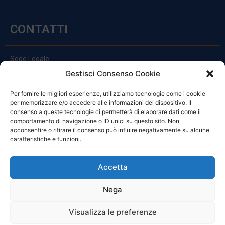
CONTATTI
Sede Legale:
Via Principe Di Udine 144
Gestisci Consenso Cookie
33030 Campoformido (Ud)
Per fornire le migliori esperienze, utilizziamo tecnologie come i cookie
clienti@officinefvg.it
per memorizzare e/o accedere alle informazioni del dispositivo. Il
info@officinefvg.it
consenso a queste tecnologie ci permetterà di elaborare dati come il
posta@officinefvgpec.It
comportamento di navigazione o ID unici su questo sito. Non
acconsentire o ritirare il consenso può influire negativamente su alcune
caratteristiche e funzioni.
ORARI
Accetta
Nega
Da Lunedi A Venerdì
8:00 – 12:00 / 13:30 – 17:30
Visualizza le preferenze
Sabato: 8:00 – 12:00
Domenica: Chiuso