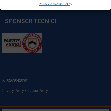
Privacy e Cookie Policy
SPONSOR TECNICI
P.I. 02630420301
Privacy Policy E Cookie Policy