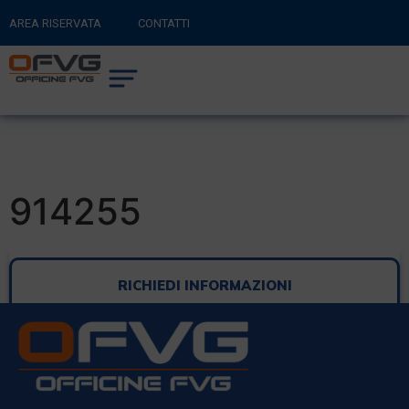
AREA RISERVATA
CONTATTI
RITORNA AL SITO PRINCIPALE
0
CARRELLO
914255
RICHIEDI INFORMAZIONI