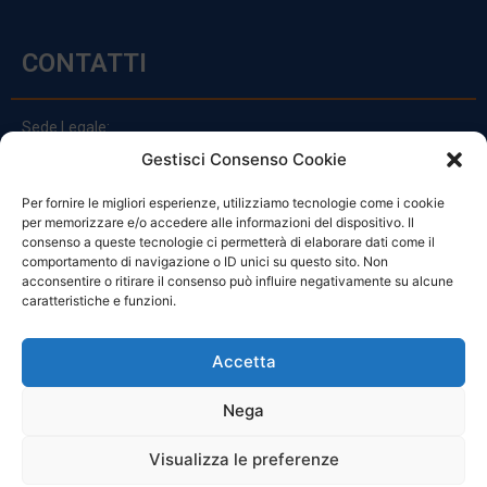
CONTATTI
Sede Legale:
Via Principe Di Udine 144
Gestisci Consenso Cookie
33030 Campoformido (Ud)
Per fornire le migliori esperienze, utilizziamo tecnologie come i cookie
clienti@officinefvg.it
per memorizzare e/o accedere alle informazioni del dispositivo. Il
info@officinefvg.it
consenso a queste tecnologie ci permetterà di elaborare dati come il
posta@officinefvgpec.It
comportamento di navigazione o ID unici su questo sito. Non
acconsentire o ritirare il consenso può influire negativamente su alcune
caratteristiche e funzioni.
ORARI
Accetta
Nega
Da Lunedi A Venerdì
8:00 – 12:00 / 13:30 – 17:30
Visualizza le preferenze
Sabato: 8:00 – 12:00
Domenica: Chiuso