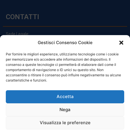
CONTATTI
Sede Legale:
Via Principe Di Udine 144
Gestisci Consenso Cookie
33030 Campoformido (Ud)
Per fornire le migliori esperienze, utilizziamo tecnologie come i cookie
clienti@officinefvg.it
per memorizzare e/o accedere alle informazioni del dispositivo. Il
info@officinefvg.it
consenso a queste tecnologie ci permetterà di elaborare dati come il
posta@officinefvgpec.It
comportamento di navigazione o ID unici su questo sito. Non
acconsentire o ritirare il consenso può influire negativamente su alcune
caratteristiche e funzioni.
ORARI
Accetta
Nega
Da Lunedi A Venerdì
8:00 – 12:00 / 13:30 – 17:30
Visualizza le preferenze
Sabato: 8:00 – 12:00
Domenica: Chiuso