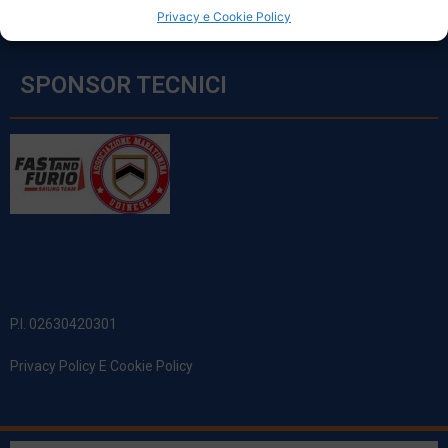
Privacy e Cookie Policy
SPONSOR TECNICI
P.I. 02630420301
Privacy Policy E Cookie Policy