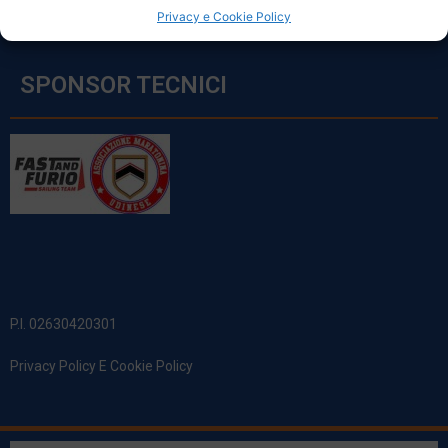
Privacy e Cookie Policy
SPONSOR TECNICI
P.I. 02630420301
Privacy Policy E Cookie Policy