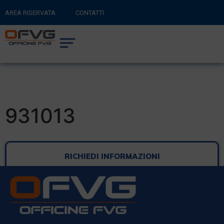
AREA RISERVATA
CONTATTI
RITORNA AL SITO PRINCIPALE
0
CARRELLO
931013
RICHIEDI INFORMAZIONI