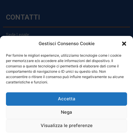
CONTATTI
Sede Legale:
Via Principe Di Udine 144
Gestisci Consenso Cookie
33030 Campoformido (Ud)
Per fornire le migliori esperienze, utilizziamo tecnologie come i cookie
clienti@officinefvg.it
per memorizzare e/o accedere alle informazioni del dispositivo. Il
info@officinefvg.it
consenso a queste tecnologie ci permetterà di elaborare dati come il
posta@officinefvgpec.It
comportamento di navigazione o ID unici su questo sito. Non
acconsentire o ritirare il consenso può influire negativamente su alcune
caratteristiche e funzioni.
ORARI
Accetta
Nega
Da Lunedi A Venerdì
8:00 – 12:00 / 13:30 – 17:30
Visualizza le preferenze
Sabato: 8:00 – 12:00
Domenica: Chiuso