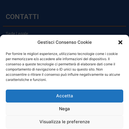
CONTATTI
Sede Legale:
Via Principe Di Udine 144
Gestisci Consenso Cookie
33030 Campoformido (Ud)
Per fornire le migliori esperienze, utilizziamo tecnologie come i cookie
clienti@officinefvg.it
per memorizzare e/o accedere alle informazioni del dispositivo. Il
info@officinefvg.it
consenso a queste tecnologie ci permetterà di elaborare dati come il
posta@officinefvgpec.It
comportamento di navigazione o ID unici su questo sito. Non
acconsentire o ritirare il consenso può influire negativamente su alcune
caratteristiche e funzioni.
ORARI
Accetta
Nega
Da Lunedi A Venerdì
8:00 – 12:00 / 13:30 – 17:30
Visualizza le preferenze
Sabato: 8:00 – 12:00
Domenica: Chiuso