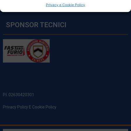
Privacy e Cookie Policy
SPONSOR TECNICI
P.I. 02630420301
Privacy Policy E Cookie Policy