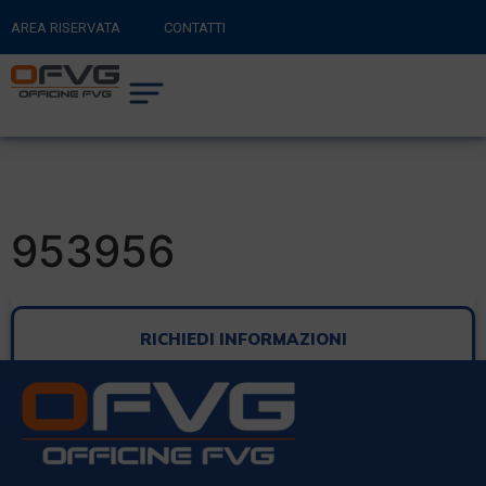
AREA RISERVATA
CONTATTI
RITORNA AL SITO PRINCIPALE
0
CARRELLO
953956
RICHIEDI INFORMAZIONI