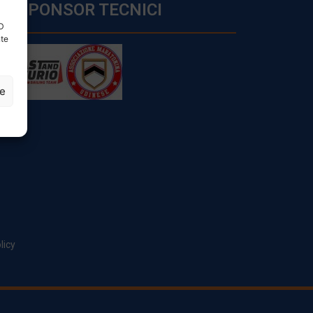
SPONSOR TECNICI
ID
nte
ze
licy