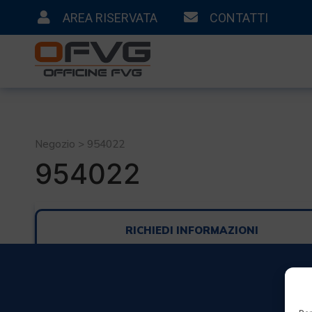
AREA RISERVATA
CONTATTI
Negozio > 954022
954022
RICHIEDI INFORMAZIONI