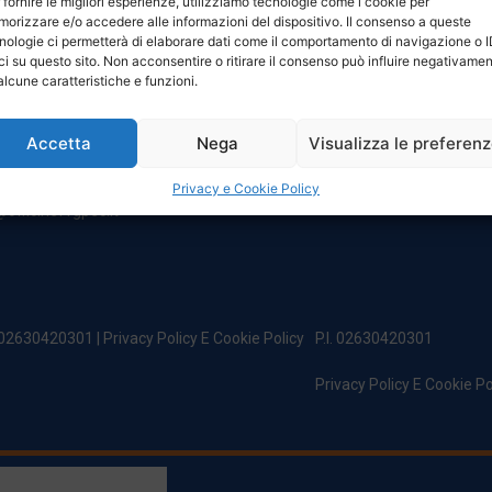
 fornire le migliori esperienze, utilizziamo tecnologie come i cookie per
NTATTI
ORARI
orizzare e/o accedere alle informazioni del dispositivo. Il consenso a queste
nologie ci permetterà di elaborare dati come il comportamento di navigazione o 
ci su questo sito. Non acconsentire o ritirare il consenso può influire negativame
egale:
Da Lunedi A Venerdì
alcune caratteristiche e funzioni.
incipe Di Udine 144
8:00 – 12:00 / 13:30 – 17:30
 Campoformido (Ud)
Sabato: 8:00 – 12:00
Accetta
Nega
Visualizza le preferen
Domenica: Chiuso
@officinefvg.it
fficinefvg.it
Privacy e Cookie Policy
officinefvgpec.It
. 02630420301 |
Privacy Policy E Cookie Policy
P.I. 02630420301
Privacy Policy E Cookie Po