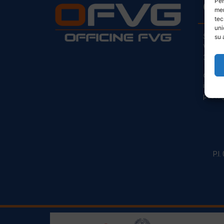
Per
CO
mem
tec
uni
Sede L
su 
Via Pr
33030
clienti
info@o
posta@
P.I