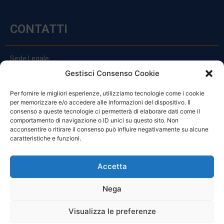
CONTATTI
Sede Legale:
Via Principe Di Udine 144
Gestisci Consenso Cookie
33030 Campoformido (Ud)
Per fornire le migliori esperienze, utilizziamo tecnologie come i cookie
clienti@officinefvg.it
per memorizzare e/o accedere alle informazioni del dispositivo. Il
info@officinefvg.it
consenso a queste tecnologie ci permetterà di elaborare dati come il
posta@officinefvgpec.It
comportamento di navigazione o ID unici su questo sito. Non
acconsentire o ritirare il consenso può influire negativamente su alcune
caratteristiche e funzioni.
ORARI
Accetta
Nega
Da Lunedi A Venerdì
8:00 – 12:00 / 13:30 – 17:30
Visualizza le preferenze
Sabato: 8:00 – 12:00
Domenica: Chiuso