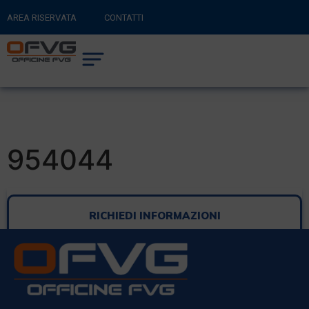
AREA RISERVATA
CONTATTI
RITORNA AL SITO PRINCIPALE
0
CARRELLO
954044
RICHIEDI INFORMAZIONI