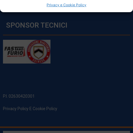
Privacy e Cookie Policy
SPONSOR TECNICI
P.I. 02630420301
Privacy Policy E Cookie Policy