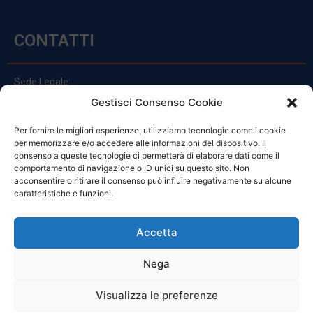
CONTATTI
Sede Legale:
Via Principe Di Udine 144
Gestisci Consenso Cookie
33030 Campoformido (Ud)
Per fornire le migliori esperienze, utilizziamo tecnologie come i cookie
clienti@officinefvg.it
per memorizzare e/o accedere alle informazioni del dispositivo. Il
info@officinefvg.it
consenso a queste tecnologie ci permetterà di elaborare dati come il
posta@officinefvgpec.It
comportamento di navigazione o ID unici su questo sito. Non
acconsentire o ritirare il consenso può influire negativamente su alcune
caratteristiche e funzioni.
ORARI
Accetta
Nega
Da Lunedi A Venerdì
8:00 – 12:00 / 13:30 – 17:30
Visualizza le preferenze
Sabato: 8:00 – 12:00
Domenica: Chiuso