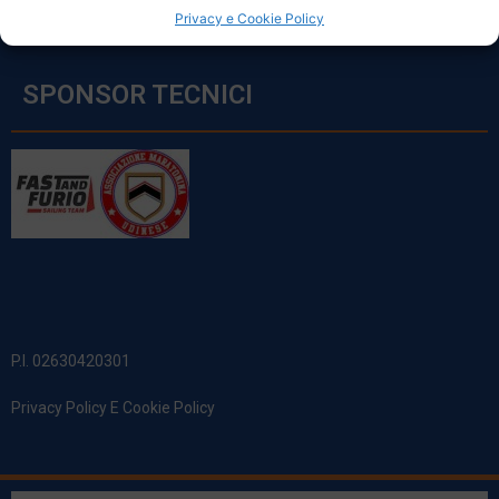
Privacy e Cookie Policy
SPONSOR TECNICI
P.I. 02630420301
Privacy Policy E Cookie Policy