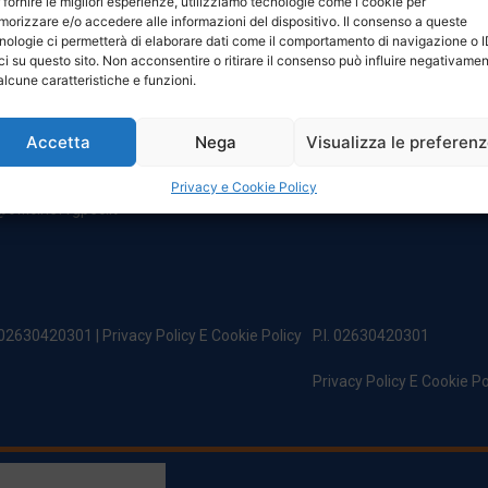
 fornire le migliori esperienze, utilizziamo tecnologie come i cookie per
NTATTI
ORARI
orizzare e/o accedere alle informazioni del dispositivo. Il consenso a queste
nologie ci permetterà di elaborare dati come il comportamento di navigazione o 
ci su questo sito. Non acconsentire o ritirare il consenso può influire negativame
egale:
Da Lunedi A Venerdì
alcune caratteristiche e funzioni.
incipe Di Udine 144
8:00 – 12:00 / 13:30 – 17:30
 Campoformido (Ud)
Sabato: 8:00 – 12:00
Accetta
Nega
Visualizza le preferen
Domenica: Chiuso
@officinefvg.it
fficinefvg.it
Privacy e Cookie Policy
officinefvgpec.It
. 02630420301 |
Privacy Policy E Cookie Policy
P.I. 02630420301
Privacy Policy E Cookie Po