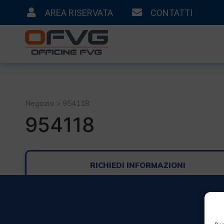
AREA RISERVATA
CONTATTI
Negozio > 954118
954118
RICHIEDI INFORMAZIONI