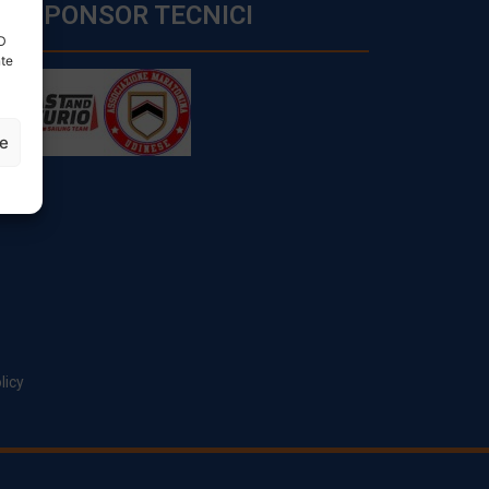
SPONSOR TECNICI
ID
nte
ze
licy