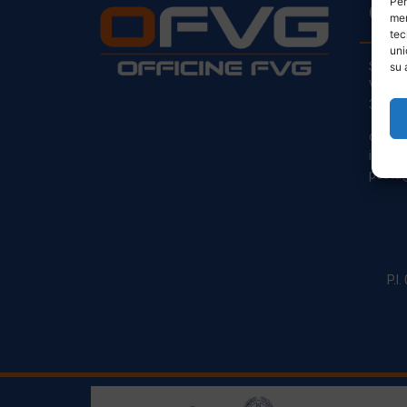
Per
CO
mem
tec
uni
Sede L
su 
Via Pr
33030
clienti
info@o
posta@
P.I