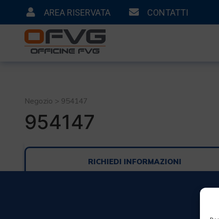
AREA RISERVATA
CONTATTI
Negozio > 954147
954147
RICHIEDI INFORMAZIONI