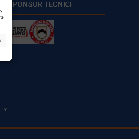
SPONSOR TECNICI
ID
nte
ze
licy