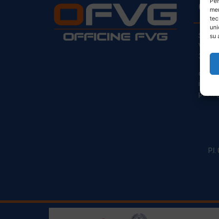
Per
CO
mem
tec
uni
Sede L
su 
Via Pr
33030
clienti
info@o
posta@
P.I