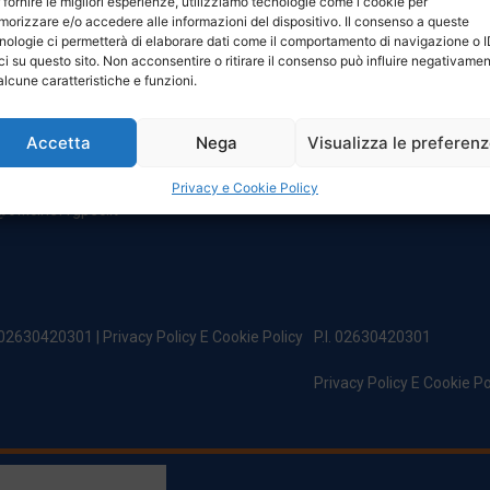
 fornire le migliori esperienze, utilizziamo tecnologie come i cookie per
NTATTI
ORARI
orizzare e/o accedere alle informazioni del dispositivo. Il consenso a queste
nologie ci permetterà di elaborare dati come il comportamento di navigazione o 
ci su questo sito. Non acconsentire o ritirare il consenso può influire negativame
egale:
Da Lunedi A Venerdì
alcune caratteristiche e funzioni.
incipe Di Udine 144
8:00 – 12:00 / 13:30 – 17:30
 Campoformido (Ud)
Sabato: 8:00 – 12:00
Accetta
Nega
Visualizza le preferen
Domenica: Chiuso
@officinefvg.it
fficinefvg.it
Privacy e Cookie Policy
officinefvgpec.It
. 02630420301 |
Privacy Policy E Cookie Policy
P.I. 02630420301
Privacy Policy E Cookie Po