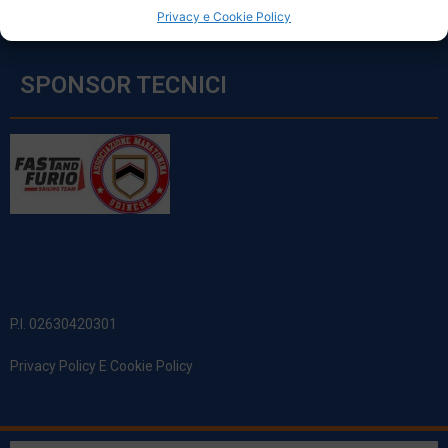
Privacy e Cookie Policy
SPONSOR TECNICI
P.I. 02630420301
Privacy Policy E Cookie Policy