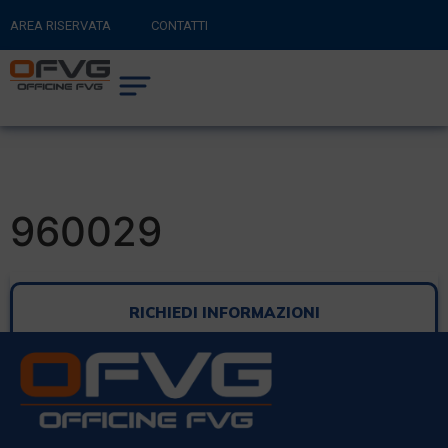
AREA RISERVATA
CONTATTI
RITORNA AL SITO PRINCIPALE
0
CARRELLO
960029
RICHIEDI INFORMAZIONI