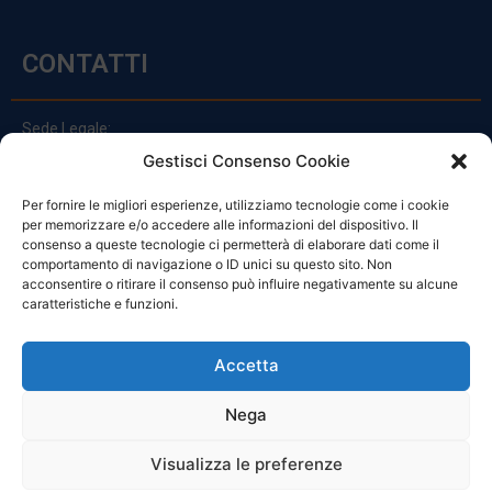
CONTATTI
Sede Legale:
Via Principe Di Udine 144
Gestisci Consenso Cookie
33030 Campoformido (Ud)
Per fornire le migliori esperienze, utilizziamo tecnologie come i cookie
clienti@officinefvg.it
per memorizzare e/o accedere alle informazioni del dispositivo. Il
info@officinefvg.it
consenso a queste tecnologie ci permetterà di elaborare dati come il
posta@officinefvgpec.It
comportamento di navigazione o ID unici su questo sito. Non
acconsentire o ritirare il consenso può influire negativamente su alcune
caratteristiche e funzioni.
ORARI
Accetta
Nega
Da Lunedi A Venerdì
8:00 – 12:00 / 13:30 – 17:30
Visualizza le preferenze
Sabato: 8:00 – 12:00
Domenica: Chiuso